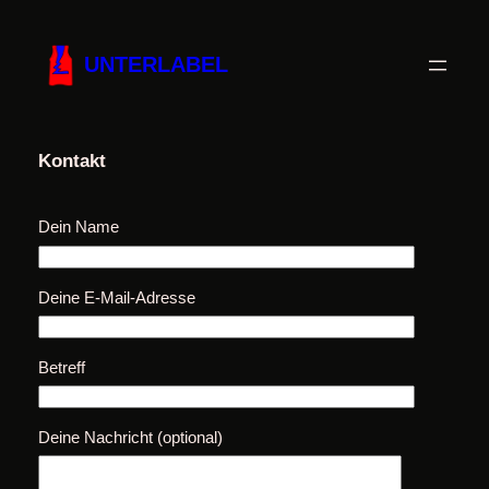
Zum
Inhalt
UNTERLABEL
springen
Kontakt
Dein Name
Deine E-Mail-Adresse
Betreff
Deine Nachricht (optional)